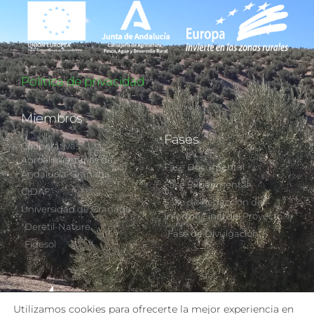
Política de privacidad
Miembros
Fases
Cooperativas
Agroalimentarias de
Fase Documental
Andalucía-Granada
Fase Experimental
CIDAF
Fase de Redacción del
Universidad de Granada
Informe Final del Proyecto
Deretil-Nature
Fase de Divulgación
Fidesol
Utilizamos cookies para ofrecerte la mejor experiencia en