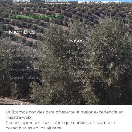
Política de privacidad
Miembros
Fases
Cooperativas
Agroalimentarias de
Fase Documental
Andalucía-Granada
Fase Experimental
CIDAF
Fase de Redacción del
Universidad de Granada
Informe Final del Proyecto
Deretil-Nature
Fase de Divulgación
Fidesol
Utilizamos cookies para ofrecerte la mejor experiencia en
nuestra web.
Puedes aprender más sobre qué cookies utilizamos o
desactivarlas en los ajustes.