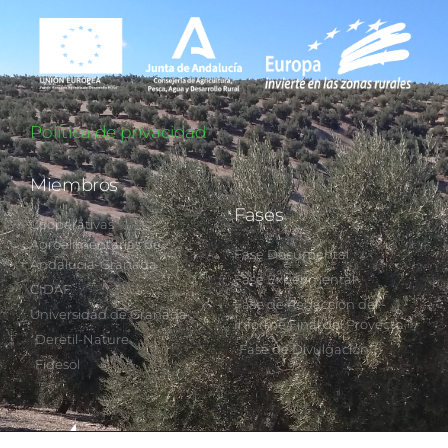
Política de privacidad
Miembros
Fases
Cooperativas
Agroalimentarias de
Fase Documental
Andalucía-Granada
Fase Experimental
CIDAF
Fase de Redacción del
Universidad de Granada
Informe Final del Proyecto
Deretil-Nature
Fase de Divulgación
Fidesol