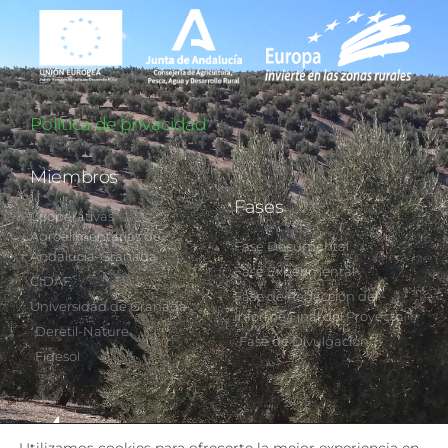
Política de privacidad
Miembros
Fases
Cooperativas
Agroalimentarias de
Fase Documental
Andalucía-Granada
Fase Experimental
CIDAF
Fase de Redacción del
Universidad de Granada
Informe Final del Proyecto
Deretil-Nature
Fase de Divulgación
Fidesol